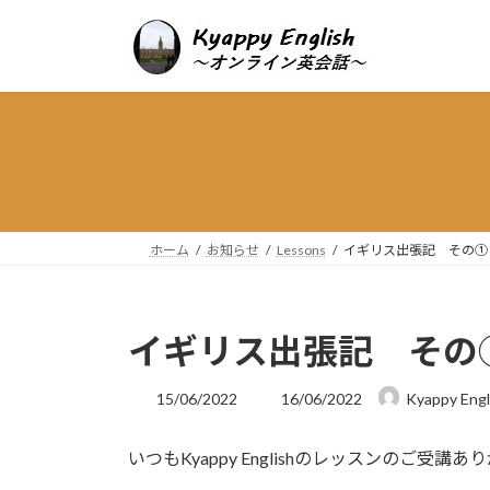
コ
ナ
ン
ビ
テ
ゲ
ン
ー
ツ
シ
へ
ョ
ス
ン
キ
に
ッ
移
プ
動
ホーム
お知らせ
Lessons
イギリス出張記 その①
イギリス出張記 その
最
15/06/2022
16/06/2022
Kyappy Engl
終
更
いつもKyappy Englishのレッスンのご受講
新
日