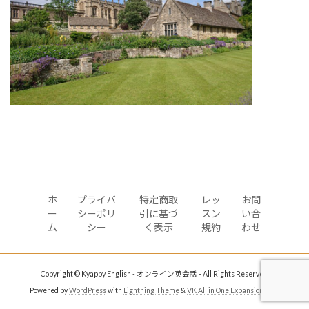
ホ
プライバ
特定商取
レッ
お問
ー
シーポリ
引に基づ
スン
い合
ム
シー
く表示
規約
わせ
Copyright © Kyappy English - オンライン英会話 - All Rights Reserved.
Powered by
WordPress
with
Lightning Theme
&
VK All in One Expansion Unit