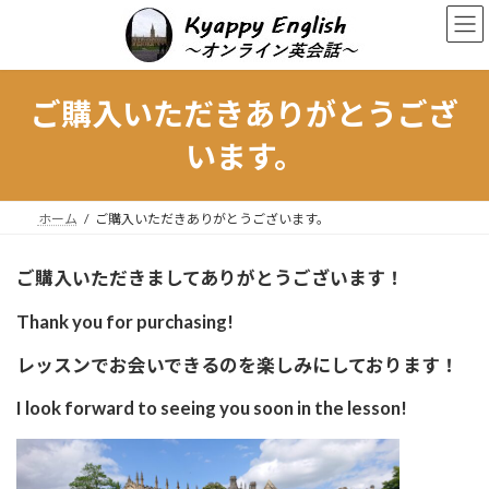
コ
ナ
ン
ビ
テ
ゲ
ン
ー
ツ
シ
ご購入いただきありがとうござ
へ
ョ
ス
ン
います。
キ
に
ッ
移
プ
動
ホーム
ご購入いただきありがとうございます。
ご購入いただきましてありがとうございます！
Thank you for purchasing!
レッスンでお会いできるのを楽しみにしております！
I look forward to seeing you soon in the lesson!