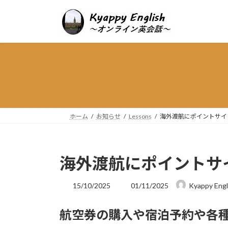
コ
ナ
ン
ビ
テ
ゲ
ン
ー
ツ
シ
へ
ョ
ス
ン
キ
に
ッ
移
プ
動
ホーム
お知らせ
Lessons
海外渡航にポイントサイ
海外渡航にポイントサ
最
15/10/2025
01/11/2025
Kyappy Engl
終
更
航空券の購入や宿泊予約や各
新
日