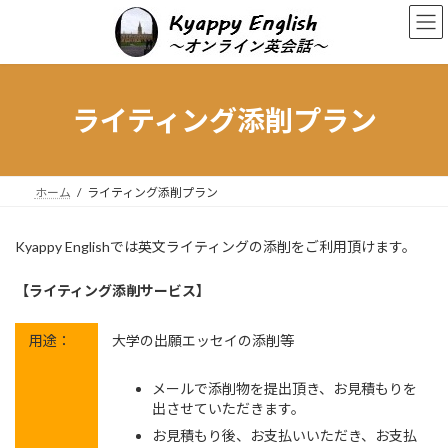
コ
ナ
ン
ビ
テ
ゲ
ン
ー
ツ
シ
へ
ョ
ライティング添削プラン
ス
ン
キ
に
ッ
移
プ
動
ホーム
ライティング添削プラン
Kyappy Englishでは英文ライティングの添削をご利用頂けます。
【ライティング添削サービス】
用途：
大学の出願エッセイの添削等
メールで添削物を提出頂き、お見積もりを
出させていただきます。
お見積もり後、お支払いいただき、お支払