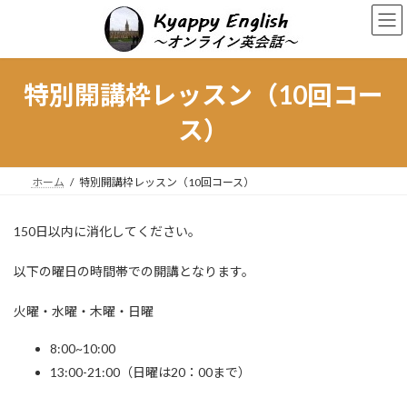
コ
ナ
ン
ビ
テ
ゲ
ン
ー
ツ
シ
特別開講枠レッスン（10回コー
へ
ョ
ス
ン
ス）
キ
に
ッ
移
プ
動
ホーム
特別開講枠レッスン（10回コース）
150日以内に消化してください。
以下の曜日の時間帯での開講となります。
火曜・水曜・木曜・日曜
8:00~10:00
13:00-21:00（日曜は20：00まで）