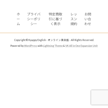
ホ
プライバ
特定商取
レッ
お問
ー
シーポリ
引に基づ
スン
い合
ム
シー
く表示
規約
わせ
Copyright © Kyappy English - オンライン英会話 - All Rights Reserved.
Powered by
WordPress
with
Lightning Theme
&
VK All in One Expansion Unit